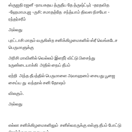
ஸ்ருஜதி ரஜனீ -நாயகதய த்ருதீய தே த்ருஷ்ட்டிர் -தரதவித 
-ஹேமாமபுஜ -ருசி: சமாதத்தே  சந்த்யாம் திவஸ நிசயோ - 
ரந்தர்சரீம்  
அல்லது
புரட்டாசி மாதம் வருகின்ற சனிக்கிழமைகளில் ஸ்ரீ வெங்கடேச 
பெருமாளுக்கு
அரிசி மாவினில் வெல்லம் இளநீர் விட்டு பிசைந்து 
உருண்டையாக்கி  அதில் நைய் தீபம்
ஏற்றி  அந்த தீபத்தில் பெருமாளை அவாஹனம் சையது பூஜை 
சைய்ய து  வந்தால் சனி தோஷம்
விலகும். 
அல்லது
எல்லா சனிக்கிழமைகளிலும்  சனீஸ்வரருக்கு எள்ளு தீபம் போட்டு 