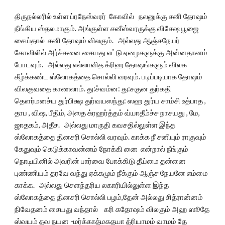
திருநல்லரில் உள்ள ப்ரநேஸ்வரர்  கோவில்   நலனுக்கு சனி தோஷம் 
நீங்கிய ஸ்தலமாகும். அங்குள்ள சனீஸ்வரருக்கு விசேஷ பூஜை 
சைய்தால்  சனி தோஷம் விலகும்.   அல்லது ஆஞ்சநேயர் 
கோவிலில் அர்ச்சனை சையது எட்டு ஏழைகளுக்கு அன்னதானம் 
போடவும்.   அல்லது எல்லாவித க்ரிஹ தோஷங்களும் விலக 
கீழ்க்கண்ட ஸ்லோகத்தை சொல்லி வரவும். படிப்படியாக தோஷம் 
விலகுவதை காணலாம். து:ச்வம்ன: து:சகுன துர்கதி 
தௌர்மனச்ய துர்பிக்ஷ துர்வயஸந்து: ஸஹ துர்ய சாம்சி உத்பாத , 
தாப , விஷ, பீதிம், அஸத க்ரஹர்த்தம் வ்யாதீம்ச்ச நாசயது , மே, 
ஜாதகம், அதீச.   அல்லது மாருதி கவசதில்லுள்ள இந்த 
ஸ்லோகத்தை தினசரி சொல்லி வரவும். காக்க நீ சனியும் ராகுவும் 
கேதுவும் கெடுக்காவன்னம் நோக்கி னை  என்றால் நீங்கும் 
நொடியினில் அவரின் பார்வை போக்கிடு தீய்மை தன்னை 
புண்ணியம் தரவே வந்து ஏக்கமும் நீக்கும் ஆஞ்ச நேயனே எம்மை 
காக்க.   அல்லது சௌந்தரிய லகாரியில்லுள்ள இந்த 
ஸ்லோகத்தை தினசரி சொல்லி பழம்,தேன் அல்லது சித்ரான்னம் 
நிவேதனம் சையது வந்தால்    கரி கதோஷம் விலகும் அஹ ஸூதே 
ஸ்வயம் தவ நயன -மர்க்காத்மகதயா த்ரியாமம் வாமம் தே 